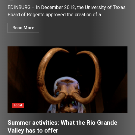
EDINBURG – In December 2012, the University of Texas
Board of Regents approved the creation of a...
Read More
Local
Summer activities: What the Rio Grande
Valley has to offer