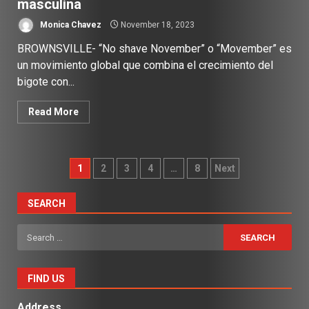
masculina
Monica Chavez
November 18, 2023
BROWNSVILLE- “No shave November” o “Movember” es
un movimiento global que combina el crecimiento del
bigote con...
Read More
Posts
1
2
3
4
…
8
Next
pagination
SEARCH
Search
for:
FIND US
Address