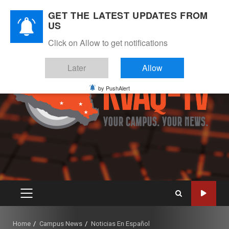
Skip
August 5, 2026
GET THE LATEST UPDATES FROM
to
US
Instagram
Twitter
Youtube
Facebook
content
Click on Allow to get notifications
Later
Allow
by PushAlert
PRIMARY
MENU
Home
Campus News
Noticias En Español