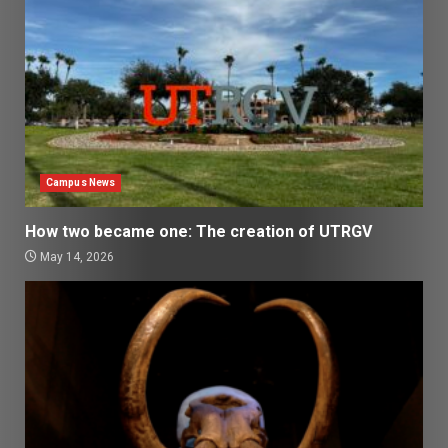
Campus News
How two became one: The creation of UTRGV
May 14, 2026