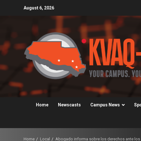
Skip
August 6, 2026
to
content
Home
Newscasts
Campus News
Sp
Home
Local
Abogado informa sobre los derechos ante los 