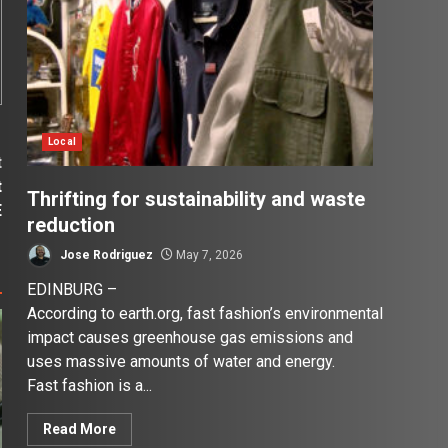
Local
t
t
Thrifting for sustainability and waste
E
reduction
Jose Rodriguez
May 7, 2026
EDINBURG –
According to earth.org, fast fashion’s environmental
impact causes greenhouse gas emissions and
uses massive amounts of water and energy.
Fast fashion is a...
Read More