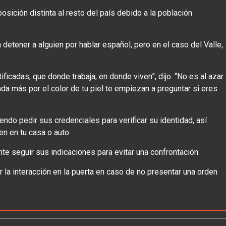
sición distinta al resto del país debido a la población
detener a alguien por hablar español, pero en el caso del Valle,
ficadas, que donde trabaja, en donde viven”, dijo. “No es al azar
a más por el color de tu piel te empiezan a preguntar si eres
endo pedir sus credenciales para verificar su identidad, así
en en tu casa o auto.
te seguir sus indicaciones para evitar una confrontación.
r la interacción en la puerta en caso de no presentar una orden