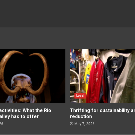
Local
tivities: What the Rio
Thrifting for sustainability 
lley has to offer
reduction
26
May 7, 2026