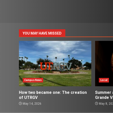
YOU MAY HAVE MISSED
Campus News
Local
How two became one: The creation
Summer ac
of UTRGV
Grande Va
May 14, 2026
May 8, 20