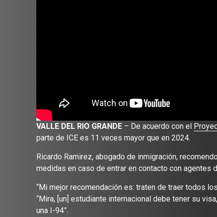
VALLE DEL RIO GRANDE
– De acuerdo con el
Proyec
parte de ICE es 11 veces mayor que en 2024.
Ricardo Ramirez, abogado de inmigración, recomendo 
medidas en caso de entrar en contacto con agentes d
“Mi mejor recomendación es: traten de traer todos lo
“Mira, [un] estudiante internacional debe tener su vi
una I-94”.