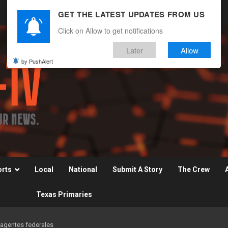
GET THE LATEST UPDATES FROM US
Click on Allow to get notifications
Later
Allow
by PushAlert
orts
Local
National
Submit A Story
The Crew
Texas Primaries
agentes federales