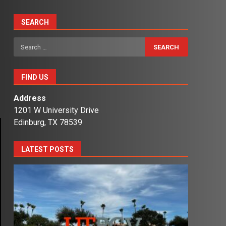
SEARCH
Search
for:
FIND US
Address
1201 W University Drive
Edinburg, TX 78539
LATEST POSTS