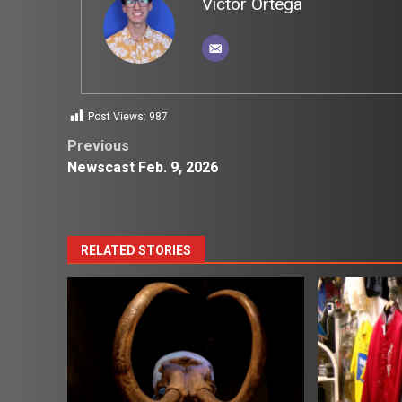
Victor Ortega
Post Views:
987
Post
Previous
Newscast Feb. 9, 2026
navigation
RELATED STORIES