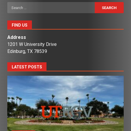
Search
for:
FIND US
Address
1201 W University Drive
Edinburg, TX 78539
LATEST POSTS