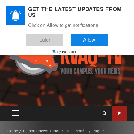
Skip
August 9, 2026
GET THE LATEST UPDATES FROM
to
US
Instagram
Twitter
Youtube
Facebook
content
Click on Allow to get notifications
Later
Allow
by PushAlert
PRIMARY
MENU
Home
Campus News
Noticias En Español
Page 2