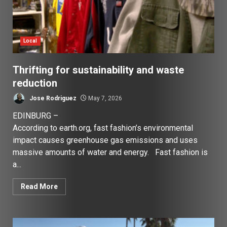
Local
Thrifting for sustainability and waste
reduction
Jose Rodriguez
May 7, 2026
EDINBURG –
According to earth.org, fast fashion’s environmental
impact causes greenhouse gas emissions and uses
massive amounts of water and energy. Fast fashion is
a...
Read More