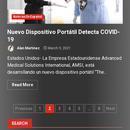
Noticias En Español
Nuevo Dispositivo Portátil Detecta COVID-
19
Alan Martinez
March 9, 2021
Estados Unidos- La Empresa Estadounidense Advanced
Medical Solutions International, AMSI, está
desarrollando un nuevo dispositivo portátil “The...
Read More
Posts
Previous
1
2
3
4
5
…
8
Next
pagination
SEARCH