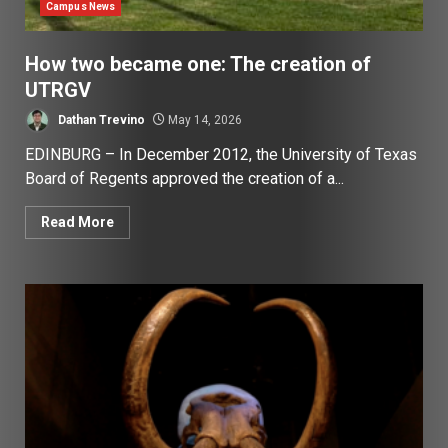
Campus News
How two became one: The creation of
UTRGV
Dathan Trevino
May 14, 2026
EDINBURG – In December 2012, the University of Texas
Board of Regents approved the creation of a...
Read More