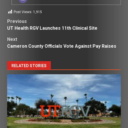
Post Views:
1,915
Post
Previous
UT Health RGV Launches 11th Clinical Site
navigation
Next
Cameron County Officials Vote Against Pay Raises
RELATED STORIES