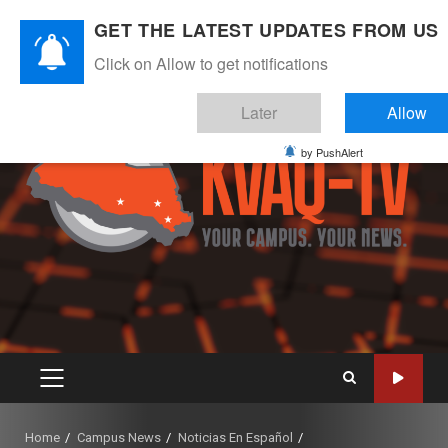
Skip
August 7, 2026
GET THE LATEST UPDATES FROM US
to
Instagram
Twitter
Youtube
Facebook
content
Click on Allow to get notifications
Later
Allow
by PushAlert
PRIMARY
MENU
Home
Campus News
Noticias En Español