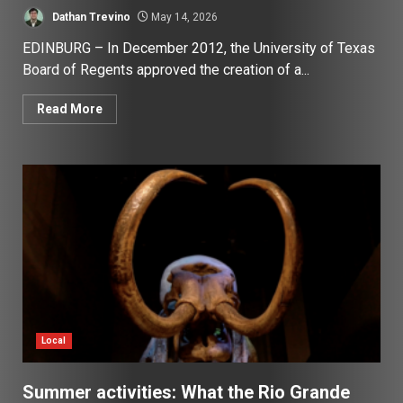
Dathan Trevino
May 14, 2026
EDINBURG – In December 2012, the University of Texas
Board of Regents approved the creation of a...
Read More
Local
Summer activities: What the Rio Grande